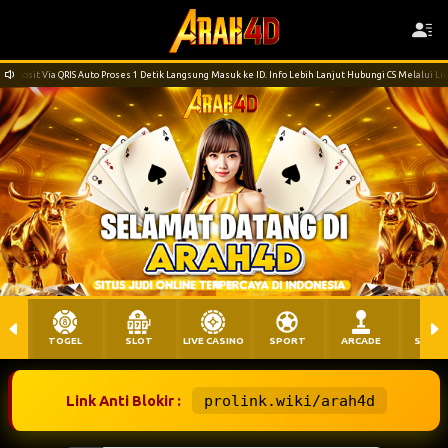
it Via QRIS Auto Proses 1 Detik Langsung Masuk ke ID. Info Lebih Lanjut Hubungi CS Melalui LiveCha
TOGEL
SLOT
LIVE CASINO
SPORT
ARCADE
SABU
Link Anti Blokir :
prolink.wiki/arah4d