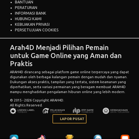
BANTUAN
PERATURAN
INFORMASI BANK
HUBUNGI KAMI
KEBIJAKAN PRIVASI
PERSETUJUAN COOKIES
Arah4D
Menjadi Pilihan Pemain
untuk Game Online yang Aman dan
Praktis
ARAH4D dirancang sebagai platform game online terpercaya yang dapat
digunakan oleh berbagai kalangan pemain dengan mudah dan nyaman.
Dukungan akses praktis, tampilan yang tertata, sistem keamanan yang
diperhatikan, serta variasi permainan yang beragam membuat ARAH4D
mampu menghadirkan pengalaman hiburan online yang lebih modern.
© 2015 - 2026 Copyright ARAH4D.
All Rights Reserved.
LAPOR PUSAT