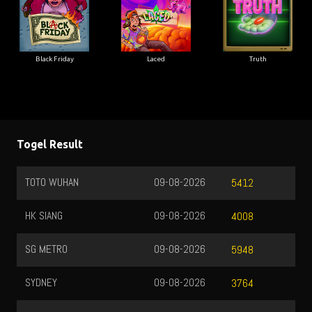
Black Friday
Laced
Truth
Togel Result
TOTO WUHAN
09-08-2026
5412
HK SIANG
09-08-2026
4008
SG METRO
09-08-2026
5948
SYDNEY
09-08-2026
3764