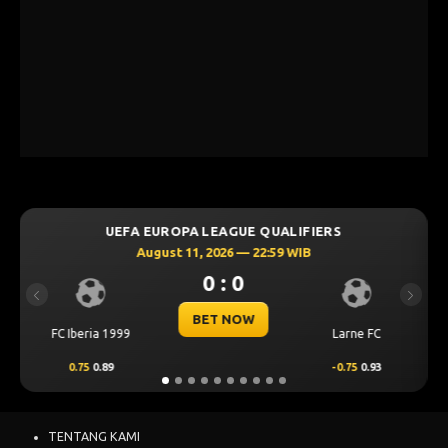
UE QUALIFIERS
UEFA CHAMPIONS LEAGUE Q
— 22:59 WIB
August 11, 2026 — 22:5
0
0 : 0
Previous
Next
OW
BET NOW
Larne FC
Bodo Glimt
-0.75
0.93
0.75
0.77
TENTANG KAMI