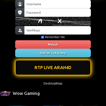
Remember Me
Masuk
Daftar Sekarang
RTP LIVE ARAH4D
Desktop
Wap
Wow Gaming