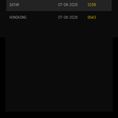
QATAR
07-08-2026
3158
HONGKONG
07-08-2026
9943