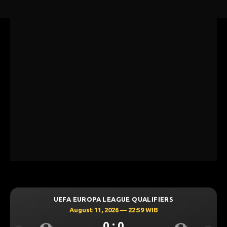
FA EUROPA LEAGUE QUALIFIERS
August 11, 2026 — 22:59 WIB
Augu
0 : 0