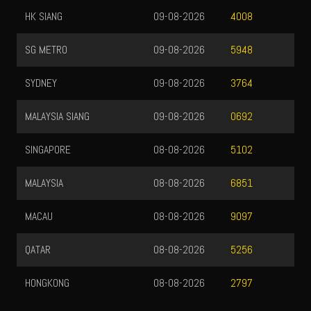
HK SIANG
09-08-2026
4008
SG METRO
09-08-2026
5948
SYDNEY
09-08-2026
3764
MALAYSIA SIANG
09-08-2026
0692
SINGAPORE
08-08-2026
5102
MALAYSIA
08-08-2026
6851
MACAU
08-08-2026
9097
QATAR
08-08-2026
5256
HONGKONG
08-08-2026
2797