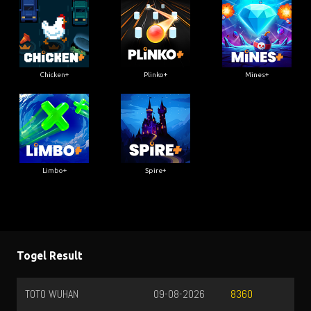
Chicken+
Plinko+
Mines+
Limbo+
Spire+
Togel Result
TOTO WUHAN
09-08-2026
8360