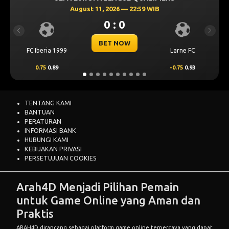
WIB
August 16, 2026 — 02:30 WIB
0 : 0
Previous
Next
BET NOW
Larne FC
Sevilla
Ray
-0.75
0.93
0.25
0.95
TENTANG KAMI
BANTUAN
PERATURAN
INFORMASI BANK
HUBUNGI KAMI
KEBIJAKAN PRIVASI
PERSETUJUAN COOKIES
Arah4D
Menjadi Pilihan Pemain
untuk Game Online yang Aman dan
Praktis
ARAH4D dirancang sebagai platform game online terpercaya yang dapat