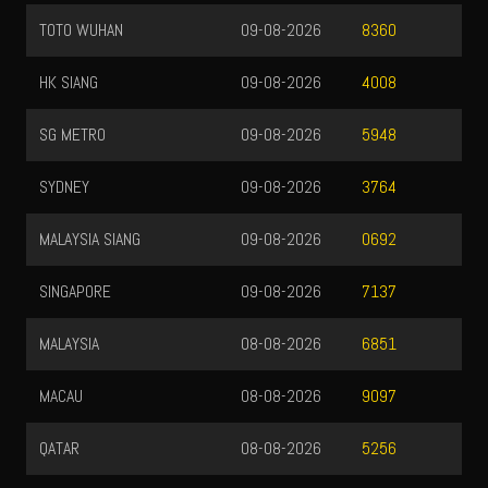
TOTO WUHAN
09-08-2026
8360
HK SIANG
09-08-2026
4008
SG METRO
09-08-2026
5948
SYDNEY
09-08-2026
3764
MALAYSIA SIANG
09-08-2026
0692
SINGAPORE
09-08-2026
7137
MALAYSIA
08-08-2026
6851
MACAU
08-08-2026
9097
QATAR
08-08-2026
5256