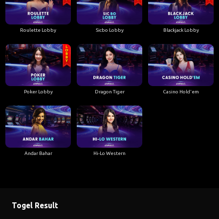
Roulette Lobby
Sicbo Lobby
Blackjack Lobby
Poker Lobby
Dragon Tiger
Casino Hold'em
Andar Bahar
Hi-Lo Western
Togel Result